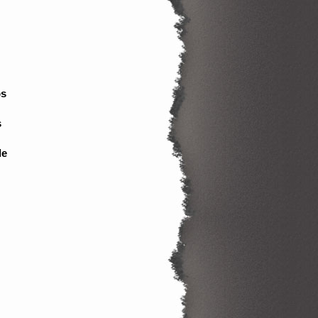
os
s
de