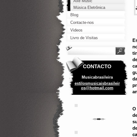
Axé Music
Música Eletrônica
Blog
Contacte-nos
Videos
Livro de Visitas
Es
n
ti
de
CONTACTO
ca
gu
Musicabrasileira
da
estilosm
usicaisb
rasileir
pr
os@hotma
il.com
an
O 
de
s
d
ca