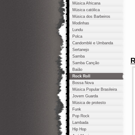
Música Africana
Música católica
Música dos Barbeiros
Modinhas
Lundu
Polca
Candomblé e Umbanda
Sertanejo
Samba
Samba Canção
Baião
Rock Roll
Bossa Nova
Música Popular Brasileira
Jovem Guarda
Música de protesto
Funk
Pop Rock
Lambada
Hip Hop