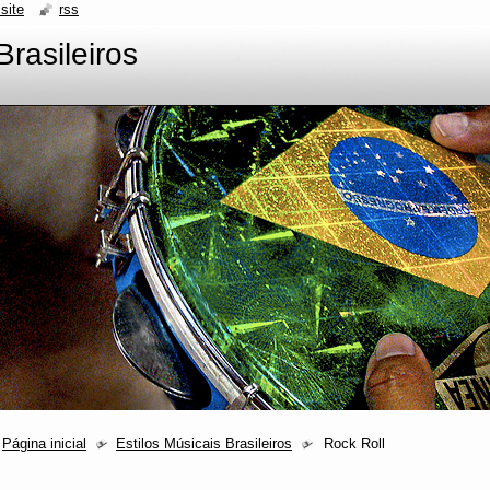
site
rss
Brasileiros
Página inicial
Estilos Músicais Brasileiros
Rock Roll