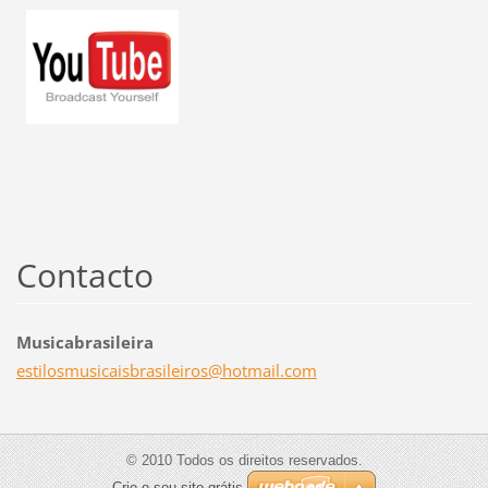
Contacto
Musicabrasileira
estilosm
usicaisb
rasileir
os@hotma
il.com
© 2010 Todos os direitos reservados.
Crie o seu site grátis