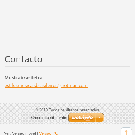
Contacto
Musicabrasileira
estilosm
usicaisb
rasileir
os@hotma
il.com
© 2010 Todos os direitos reservados.
Crie o seu site grátis
Ver:
Versão móvel
|
Versão PC